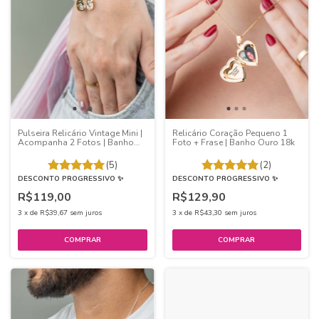
Relicário Coração Pequeno 1
Pulseira Relicário Vintage Mini |
Foto + Frase | Banho Ouro 18k
Acompanha 2 Fotos | Banho
Ouro 18k
(2)
(5)
DESCONTO PROGRESSIVO ✨
DESCONTO PROGRESSIVO ✨
R$129,90
R$119,00
3
x
de
R$43,30
sem juros
3
x
de
R$39,67
sem juros
COMPRAR