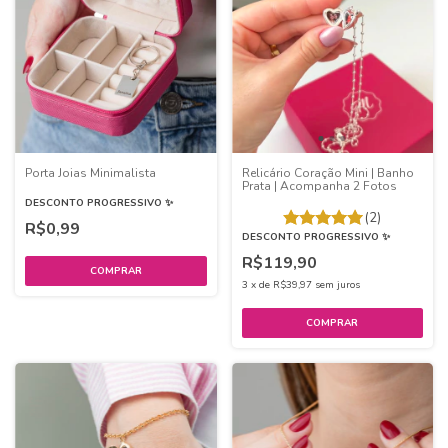
Porta Joias Minimalista
Relicário Coração Mini | Banho
Prata | Acompanha 2 Fotos
DESCONTO PROGRESSIVO ✨
(2)
R$0,99
DESCONTO PROGRESSIVO ✨
R$119,90
3
x
de
R$39,97
sem juros
COMPRAR