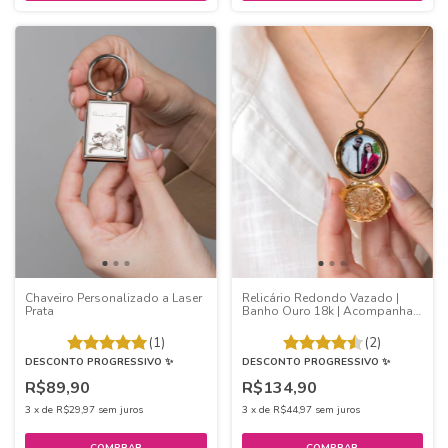
Chaveiro Personalizado a Laser
Relicário Redondo Vazado |
Prata
Banho Ouro 18k | Acompanha 1
Foto
(1)
(2)
DESCONTO PROGRESSIVO ✨
DESCONTO PROGRESSIVO ✨
R$89,90
R$134,90
3
x
de
R$29,97
sem juros
3
x
de
R$44,97
sem juros