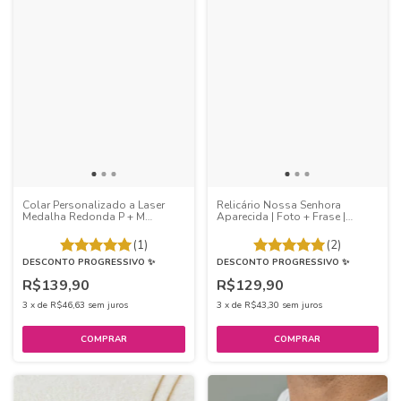
Colar Personalizado a Laser
Relicário Nossa Senhora
Medalha Redonda P + M
Aparecida | Foto + Frase |
Banhado a Ouro 18k
Banho Ouro 18k
(1)
(2)
DESCONTO PROGRESSIVO ✨
DESCONTO PROGRESSIVO ✨
R$139,90
R$129,90
3
x
de
R$46,63
sem juros
3
x
de
R$43,30
sem juros
COMPRAR
COMPRAR