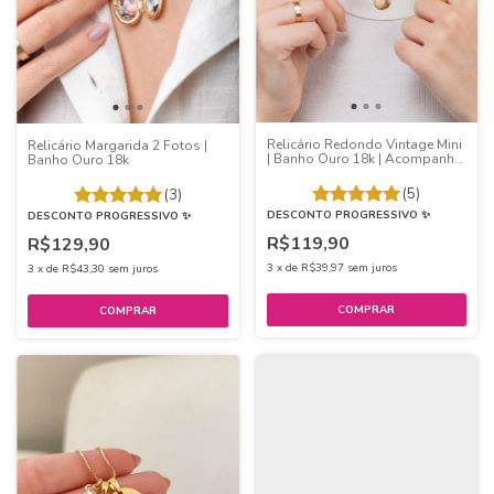
Relicário Redondo Vintage Mini
Relicário Margarida 2 Fotos |
| Banho Ouro 18k | Acompanha
Banho Ouro 18k
2 Fotos
(5)
(3)
DESCONTO PROGRESSIVO ✨
DESCONTO PROGRESSIVO ✨
R$119,90
R$129,90
3
x
de
R$39,97
sem juros
3
x
de
R$43,30
sem juros
COMPRAR
COMPRAR