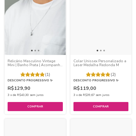
Relicário Masculino Vintage
Colar Unissex Personalizado a
Mini | Banho Prata | Acompanha
Laser Medalha Redonda M
2 Fotos
(1)
(2)
DESCONTO PROGRESSIVO ✨
DESCONTO PROGRESSIVO ✨
R$129,90
R$119,00
3
x
de
R$43,30
sem juros
3
x
de
R$39,67
sem juros
COMPRAR