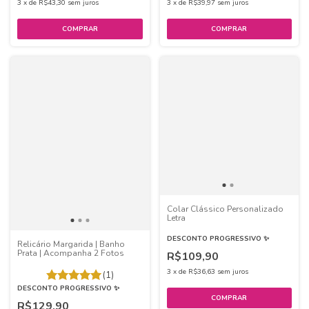
3
x
de
R$43,30
sem juros
3
x
de
R$39,97
sem juros
COMPRAR
Colar Clássico Personalizado
Letra
DESCONTO PROGRESSIVO ✨
Relicário Margarida | Banho
Prata | Acompanha 2 Fotos
R$109,90
3
x
de
R$36,63
sem juros
(1)
DESCONTO PROGRESSIVO ✨
COMPRAR
R$129,90