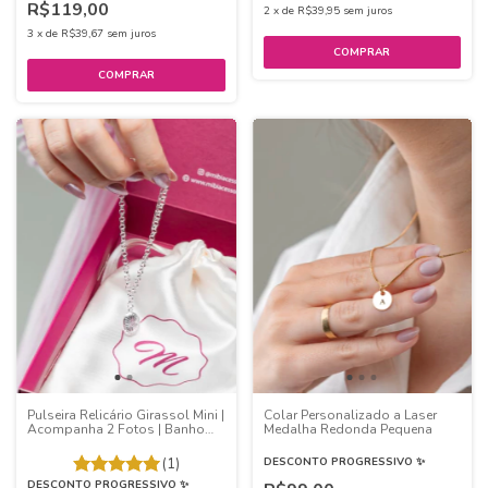
R$119,00
2
x
de
R$39,95
sem juros
3
x
de
R$39,67
sem juros
Colar Personalizado a Laser
Pulseira Relicário Girassol Mini |
Medalha Redonda Pequena
Acompanha 2 Fotos | Banho
Prata
DESCONTO PROGRESSIVO ✨
(1)
DESCONTO PROGRESSIVO ✨