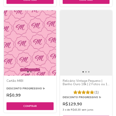
COMPRAR
Cartão MIBI
Relicário Vintage Pequeno |
Banho Ouro 18k | 2 Fotos ou 1
Foto + Frase
DESCONTO PROGRESSIVO ✨
(1)
R$0,99
DESCONTO PROGRESSIVO ✨
R$129,90
3
x
de
R$43,30
sem juros