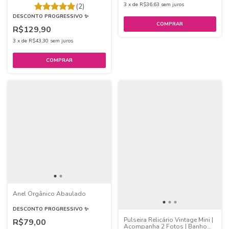
3
x
de
R$36,63
sem juros
(2)
DESCONTO PROGRESSIVO ✨
COMPRAR
R$129,90
3
x
de
R$43,30
sem juros
COMPRAR
Anel Orgânico Abaulado
DESCONTO PROGRESSIVO ✨
Pulseira Relicário Vintage Mini |
R$79,00
Acompanha 2 Fotos | Banho