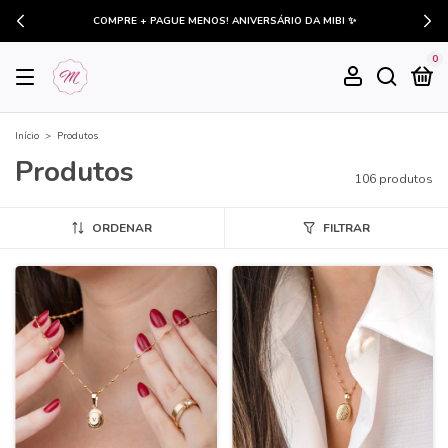
FRETE GRÁTIS NAS COMPRAS ACIMA DE R$199 🇧🇷
0
Início
>
Produtos
Produtos
106 produtos
ORDENAR
FILTRAR