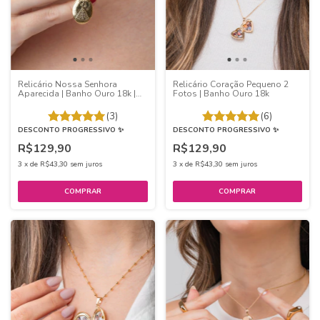
Relicário Nossa Senhora
Relicário Coração Pequeno 2
Aparecida | Banho Ouro 18k |
Fotos | Banho Ouro 18k
Acompanha 2 Fotos
(3)
(6)
DESCONTO PROGRESSIVO ✨
DESCONTO PROGRESSIVO ✨
R$129,90
R$129,90
3
x
de
R$43,30
sem juros
3
x
de
R$43,30
sem juros
COMPRAR
COMPRAR