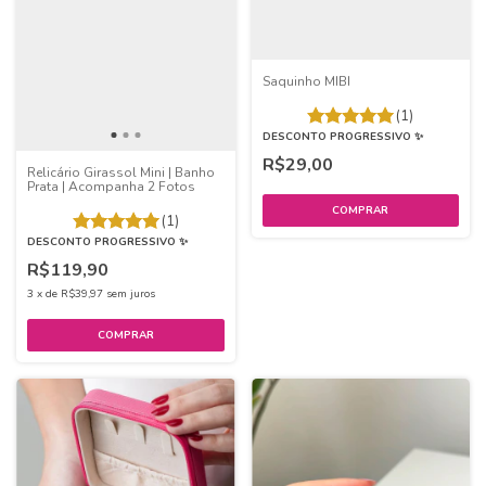
Saquinho MIBI
(1)
DESCONTO PROGRESSIVO ✨
R$29,00
Relicário Girassol Mini | Banho
Prata | Acompanha 2 Fotos
(1)
DESCONTO PROGRESSIVO ✨
R$119,90
3
x
de
R$39,97
sem juros
COMPRAR