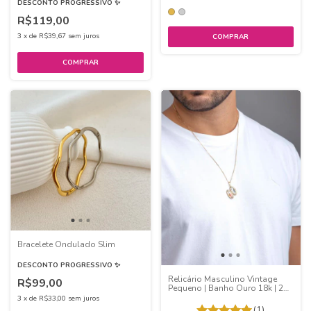
DESCONTO PROGRESSIVO ✨
R$119,00
3
x
de
R$39,67
sem juros
COMPRAR
COMPRAR
Bracelete Ondulado Slim
DESCONTO PROGRESSIVO ✨
Relicário Masculino Vintage
R$99,00
Pequeno | Banho Ouro 18k | 2
Fotos ou 1 Foto + Frase
3
x
de
R$33,00
sem juros
(1)