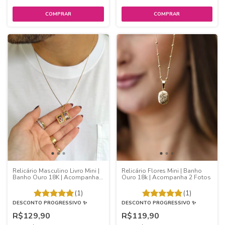
COMPRAR
Relicário Masculino Livro Mini |
Relicário Flores Mini | Banho
Banho Ouro 18K | Acompanha
Ouro 18k | Acompanha 2 Fotos
2 Fotos
(1)
(1)
DESCONTO PROGRESSIVO ✨
DESCONTO PROGRESSIVO ✨
R$129,90
R$119,90