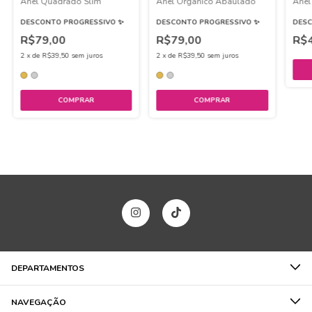
Anel Quadrado Slim
Anel Orgânico Abaulado
Anel
DESCONTO PROGRESSIVO ✨
DESCONTO PROGRESSIVO ✨
DESC
R$79,00
R$79,00
R$
2
x
de
R$39,50
sem juros
2
x
de
R$39,50
sem juros
COMPRAR
COMPRAR
DEPARTAMENTOS
NAVEGAÇÃO