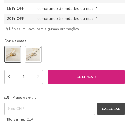
15% OFF
comprando 3 unidades ou mais *
20% OFF
comprando 5 unidades ou mais *
(*) Não acumulável com algumas promoções
Cor:
Dourado
ALTERAR CEP
Entregas para o CEP:
Meios de envio
CALCULAR
Não sei meu CEP