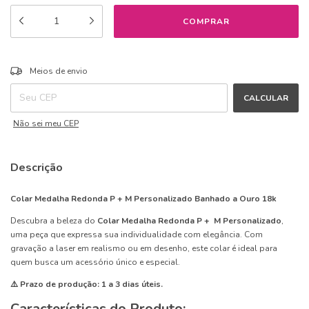
ALTERAR CEP
Entregas para o CEP:
Meios de envio
CALCULAR
Não sei meu CEP
Descrição
Colar Medalha Redonda P + M Personalizado Banhado a Ouro 18k
Descubra a beleza do
Colar Medalha Redonda P + M Personalizado
,
uma peça que expressa sua individualidade com elegância. Com
gravação a laser em realismo ou em desenho, este colar é ideal para
quem busca um acessório único e especial.
⚠️ Prazo de produção: 1 a 3 dias úteis.
Características do Produto: