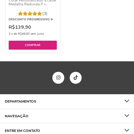
Colar Personalizado a Laser
Medalha Redonda P +
Medalha Oval Banhado a
Ouro 18k
(3)
DESCONTO PROGRESSIVO ✨
R$139,90
3
x
de
R$46,63
sem juros
COMPRAR
DEPARTAMENTOS
NAVEGAÇÃO
ENTRE EM CONTATO