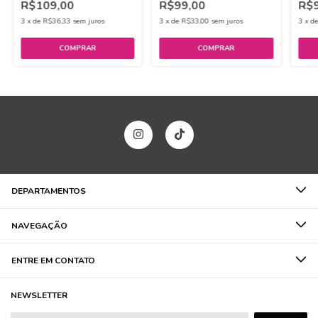
R$109,00
R$99,00
R$9
3
x
de
R$36,33
sem juros
3
x
de
R$33,00
sem juros
3
x
d
COMPRAR
DEPARTAMENTOS
NAVEGAÇÃO
ENTRE EM CONTATO
NEWSLETTER