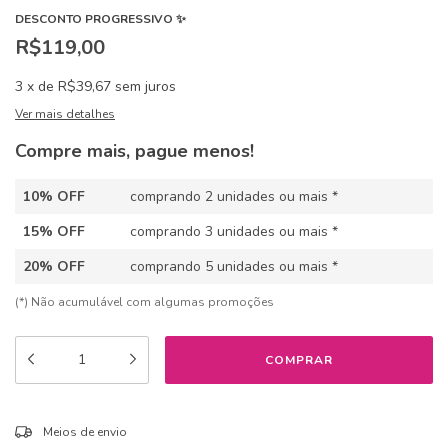
DESCONTO PROGRESSIVO ✨
R$119,00
3
x
de
R$39,67
sem juros
Ver mais detalhes
Compre mais, pague menos!
10% OFF
comprando 2 unidades ou mais *
15% OFF
comprando 3 unidades ou mais *
20% OFF
comprando 5 unidades ou mais *
(*) Não acumulável com algumas promoções
ALTERAR CEP
Entregas para o CEP:
Meios de envio